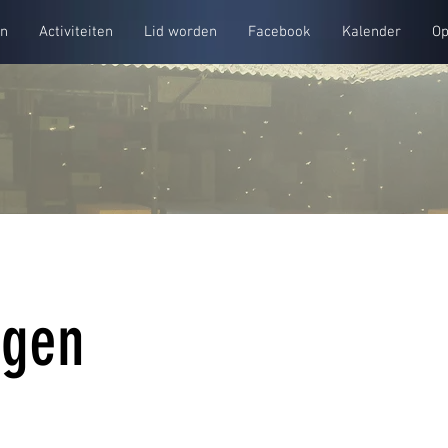
en
Activiteiten
Lid worden
Facebook
Kalender
Op
agen