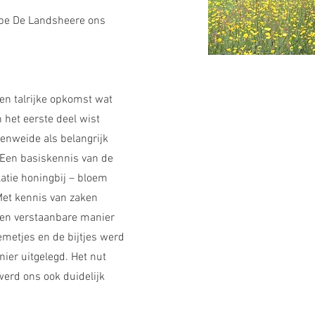
ppe De Landsheere ons
n talrijke opkomst wat
n het eerste deel wist
jenweide als belangrijk
Een basiskennis van de
latie honingbij – bloem
 Met kennis van zaken
een verstaanbare manier
emetjes en de bijtjes werd
ier uitgelegd. Het nut
werd ons ook duidelijk