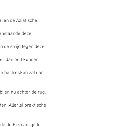
al en de Aziatische
genstaande deze
r
In de strijd tegen deze
eer dan ooit kunnen
de bel trekken zal dan
bijen nu achter de rug,
n .Allerlei praktische
rde de Biemansgilde