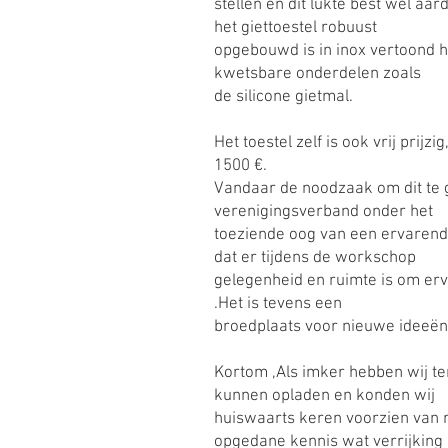
stellen en dit lukte best wel aa
het giettoestel robuust
opgebouwd is in inox vertoond h
kwetsbare onderdelen zoals
de silicone gietmal.
Het toestel zelf is ook vrij prijz
1500 €.
Vandaar de noodzaak om dit te 
verenigingsverband onder het
toeziende oog van een ervarend 
dat er tijdens de workschop
gelegenheid en ruimte is om erv
.Het is tevens een
broedplaats voor nieuwe ideeën
Kortom ,Als imker hebben wij te
kunnen opladen en konden wij
huiswaarts keren voorzien van 
opgedane kennis wat verrijking